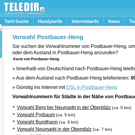
Tarif-Suche
Handytarife
Internettarife
News
To
Vorwahl Postbauer-Heng
Sie suchen die Vorwahlnummer von Postbauer-Heng, um
oder dem Ausland in Postbauer-Heng anzurufen?
Karte von Postbauer-Heng
» Innerhalb von Deutschland nach Postbauer-Heng telef
» Aus dem Ausland nach Postbauer-Heng telefonieren:
0
» Günstig ins Internet mit
DSL in Postbauer-Heng
Vorwahlnummern für Städte in der Nähe von Postbau
Vorwahl Berg bei Neumarkt in der Oberpfalz
(ca. 0 km)
Vorwahl Pyrbaum
(ca. 5 km)
Vorwahl Burgthann
(ca. 6 km)
Vorwahl Neumarkt in der Oberpfalz
(ca. 7 km)