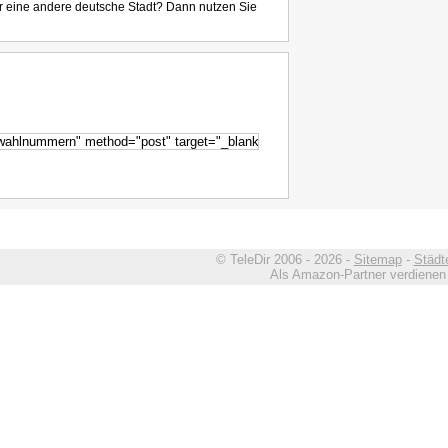
r eine andere deutsche Stadt? Dann nutzen Sie
© TeleDir 2006 - 2026 -
Sitemap
-
Städt
Als Amazon-Partner verdienen w