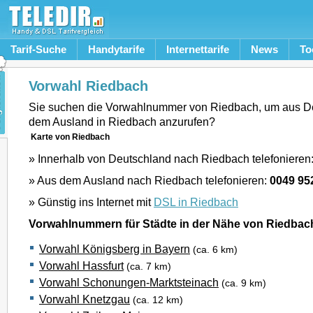
Tarif-Suche
Handytarife
Internettarife
News
To
Vorwahl Riedbach
Sie suchen die Vorwahlnummer von Riedbach, um aus D
dem Ausland in Riedbach anzurufen?
Karte von Riedbach
» Innerhalb von Deutschland nach Riedbach telefonieren
» Aus dem Ausland nach Riedbach telefonieren:
0049 95
» Günstig ins Internet mit
DSL in Riedbach
Vorwahlnummern für Städte in der Nähe von Riedbac
Vorwahl Königsberg in Bayern
(ca. 6 km)
Vorwahl Hassfurt
(ca. 7 km)
Vorwahl Schonungen-Marktsteinach
(ca. 9 km)
Vorwahl Knetzgau
(ca. 12 km)