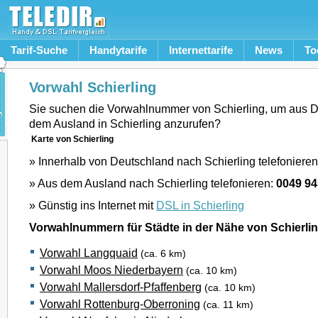
Tarif-Suche
Handytarife
Internettarife
News
To
Vorwahl Schierling
Sie suchen die Vorwahlnummer von Schierling, um aus D
dem Ausland in Schierling anzurufen?
Karte von Schierling
» Innerhalb von Deutschland nach Schierling telefoniere
» Aus dem Ausland nach Schierling telefonieren:
0049 9
» Günstig ins Internet mit
DSL in Schierling
Vorwahlnummern für Städte in der Nähe von Schierli
Vorwahl Langquaid
(ca. 6 km)
Vorwahl Moos Niederbayern
(ca. 10 km)
Vorwahl Mallersdorf-Pfaffenberg
(ca. 10 km)
Vorwahl Rottenburg-Oberroning
(ca. 11 km)