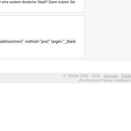
r eine andere deutsche Stadt? Dann nutzen Sie
© TeleDir 2006 - 2026 -
Sitemap
-
Städt
Als Amazon-Partner verdienen w