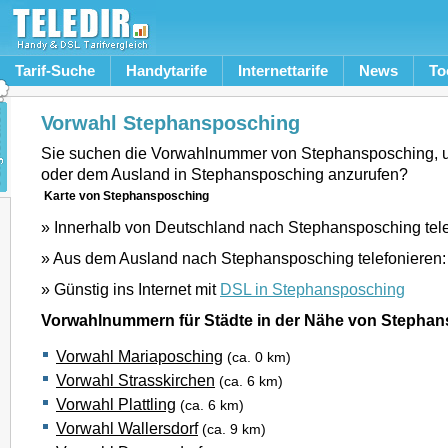
Tarif-Suche
Handytarife
Internettarife
News
To
Vorwahl Stephansposching
Sie suchen die Vorwahlnummer von Stephansposching, 
oder dem Ausland in Stephansposching anzurufen?
Karte von Stephansposching
» Innerhalb von Deutschland nach Stephansposching tel
» Aus dem Ausland nach Stephansposching telefonieren
» Günstig ins Internet mit
DSL in Stephansposching
Vorwahlnummern für Städte in der Nähe von Stepha
Vorwahl Mariaposching
(ca. 0 km)
Vorwahl Strasskirchen
(ca. 6 km)
Vorwahl Plattling
(ca. 6 km)
Vorwahl Wallersdorf
(ca. 9 km)