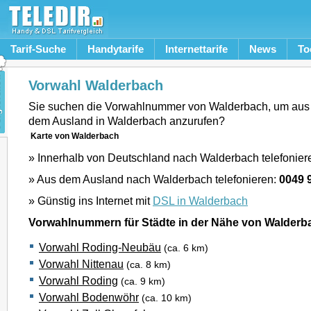
Tarif-Suche
Handytarife
Internettarife
News
To
Vorwahl Walderbach
Sie suchen die Vorwahlnummer von Walderbach, um aus
dem Ausland in Walderbach anzurufen?
Karte von Walderbach
» Innerhalb von Deutschland nach Walderbach telefonier
» Aus dem Ausland nach Walderbach telefonieren:
0049 
» Günstig ins Internet mit
DSL in Walderbach
Vorwahlnummern für Städte in der Nähe von Walderb
Vorwahl Roding-Neubäu
(ca. 6 km)
Vorwahl Nittenau
(ca. 8 km)
Vorwahl Roding
(ca. 9 km)
Vorwahl Bodenwöhr
(ca. 10 km)