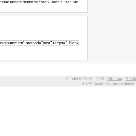
r eine andere deutsche Stadt? Dann nutzen Sie
© TeleDir 2006 - 2026 -
Sitemap
-
Städt
Als Amazon-Partner verdienen w