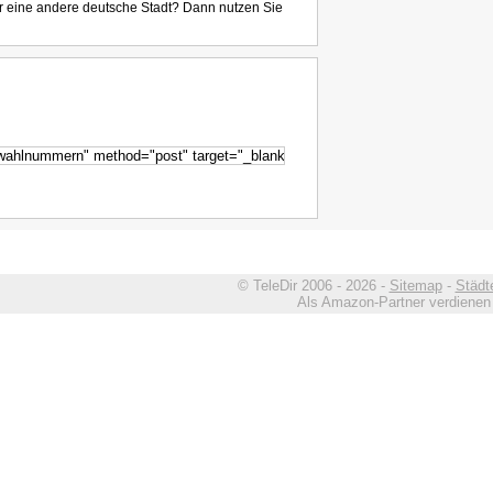
r eine andere deutsche Stadt? Dann nutzen Sie
© TeleDir 2006 - 2026 -
Sitemap
-
Städt
Als Amazon-Partner verdienen w