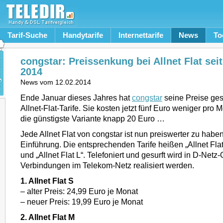
Tarif-Suche
Handytarife
Internettarife
News
To
congstar: Preissenkung bei Allnet Flat seit
2014
News vom
12.02.2014
Ende Januar dieses Jahres hat
congstar
seine Preise gese
Allnet-Flat-Tarife. Sie kosten jetzt fünf Euro weniger pro 
die günstigste Variante knapp 20 Euro …
Jede Allnet Flat von congstar ist nun preiswerter zu haben,
Einführung. Die entsprechenden Tarife heißen „Allnet Flat 
und „Allnet Flat L“. Telefoniert und gesurft wird in D-Netz-Q
Verbindungen im Telekom-Netz realisiert werden.
1. Allnet Flat S
– alter Preis: 24,99 Euro je Monat
– neuer Preis: 19,99 Euro je Monat
2. Allnet Flat M