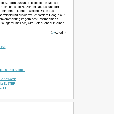
le-Kunden aus unterschiedlichen Diensten
 auch, dass die Nutzer der Neufassung der
it entnehmen können, welche Daten das
rmittelt und auswertet. Ich fordere Google auf,
atenverarbeitungsregeln des Unternehmens
t ausgeräumt sind“, wird Peter Schaar in einer
(
pk
/teledir)
DSL
en als mit Android
ogle AdWords
 via ELSTER
er EU