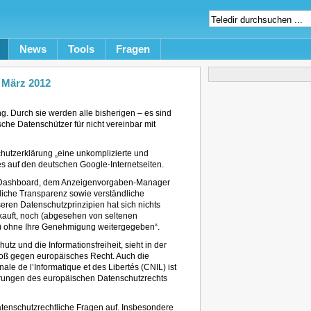
News
Tools
Fragen
 März 2012
g. Durch sie werden alle bisherigen – es sind
he Datenschützer für nicht vereinbar mit
hutzerklärung „eine unkomplizierte und
es auf den deutschen Google-Internetseiten.
le Dashboard, dem Anzeigenvorgaben-Manager
liche Transparenz sowie verständliche
seren Datenschutzprinzipien hat sich nichts
kauft, noch (abgesehen von seltenen
) ohne Ihre Genehmigung weitergegeben“.
tz und die Informationsfreiheit, sieht in der
oß gegen europäisches Recht. Auch die
e de l’Informatique et des Libertés (CNIL) ist
derungen des europäischen Datenschutzrechts
atenschutzrechtliche Fragen auf. Insbesondere