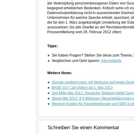
die Verknüpfung personenbezogener Daten von Goog
begegnet erheblichen Bedenken. Kritisch sehe ich es
Datenschutzerklärung nicht in ausreichender Klarhe
Unternehmen für welche Zwecke erhebt, speichert, übe
die für den 1. März angekündigte Umstellung der D
auszusetzen, bis alle Zweifel an der Rechtskonformitä
Pressemitteilung vom 28. Februar 2012 zitiert.
Tipps:
Sie haben Fragen? Stellen Sie diese zum Thema:
Vergleichen und Geld sparen:
Internettarife
Weitere News:
Google verdient mehr mit Werbung auf Apple-Gerät
BASE: EU Call-Option ab 1. Mai 2013
Seit Mitte Mai 2012: Deutsche Telekom bietet Go
Stand Mai 2012: 9,5 Millionen Steuererklärungen
Weniger Kosten für Handytelefonate und SMS in d
Schreiben Sie einen Kommentar