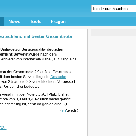
News
Tools
Fragen
eutschland mit bester Gesamtnote
Umfrage zur Servicequalität deutscher
fentlicht: Bewertet wurde nach dem
r Anbieter von Internet via Kabel, auf Rang eins
 von der Gesamtnote 2,9 auf die Gesamtnote
mit dem besten Service liegt die
Deutsche
, von 2,5 auf die 2,3 verschlechtert. Verbessert
s Position drei bedeutet.
 Vorjahr mit der Note 3,3. Auf Platz fünf ist
ote von 3,8 auf 3,4. Position sechs gehört
chlechterung ist, denn da gab es eine 3,1.
(
eh
/teledir)
DSL