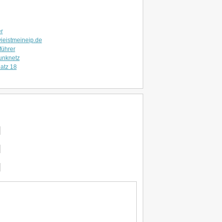
r
wieistmeineip.de
führer
funknetz
atz 18