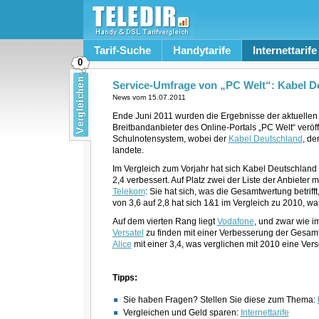
Tarif-Suche
Handytarife
Internettarife
0
Service-Umfrage von „PC Welt“: Kabel D
News vom
15.07.2011
Ende Juni 2011 wurden die Ergebnisse der aktuellen 
Breitbandanbieter des Online-Portals „PC Welt“ veröf
Schulnotensystem, wobei der
Kabel Deutschland
, de
landete.
Im Vergleich zum Vorjahr hat sich Kabel Deutschland
2,4 verbessert. Auf Platz zwei der Liste der Anbieter 
Telekom
: Sie hat sich, was die Gesamtwertung betrifft
von 3,6 auf 2,8 hat sich 1&1 im Vergleich zu 2010, wa
Auf dem vierten Rang liegt
Vodafone
, und zwar wie im
Versatel
zu finden mit einer Verbesserung der Gesamtn
Alice
mit einer 3,4, was verglichen mit 2010 eine Vers
Tipps:
Sie haben Fragen? Stellen Sie diese zum Thema:
Vergleichen und Geld sparen:
Internettarife