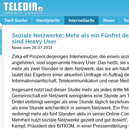
Tarif-Suche
Handytarife
Internettarife
News
To
Soziale Netzwerke: Mehr als ein Fünftel de
sind Heavy User
News vom
26.07.2011
Zirka elf Prozent derjenigen Internetnutzer, die einem so
angehören, sind sogenannte Heavy User. Das heißt, sie v
mehr als zwei Stunden in dem Netzwerk, das sie am häuf
lautet das Ergebnis einer aktuellen Umfrage im Auftrag
Informationswirtschaft, Telekommunikation und neue Med
Insgesamt nutzt laut dieser Studie mehr als jedes dritte Mit
Gemeinschaft ein Netzwerk wenigstens eine Stunde am Ta
Drittel verbringt weniger als eine Stunde täglich bezieh
als eine Stunde wöchentlich in seinem Netzwerk. Ein Pro
verbringt mehr als fünf Stunden aktiv in seiner Online-Co
Mehrheit nutzt soziale Netzwerke gezielt und gut dosiert“, 
Kempf, Präsident des BITKOM, in einer Pressemitteilung 