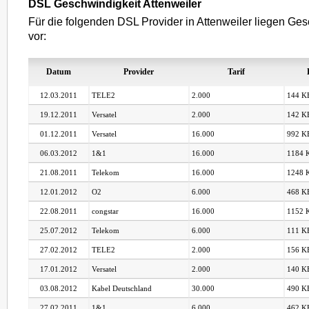
DSL Geschwindigkeit Attenweiler
Für die folgenden DSL Provider in Attenweiler liegen Ges
vor:
Datum
Provider
Tarif
12.03.2011
TELE2
2.000
144 KB
19.12.2011
Versatel
2.000
142 KB
01.12.2011
Versatel
16.000
992 KB
06.03.2012
1&1
16.000
1184 K
21.08.2011
Telekom
16.000
1248 K
12.01.2012
O2
6.000
468 KB
22.08.2011
congstar
16.000
1152 K
25.07.2012
Telekom
6.000
111 KB
27.02.2012
TELE2
2.000
156 KB
17.01.2012
Versatel
2.000
140 KB
03.08.2012
Kabel Deutschland
30.000
490 KB
27.02.2011
1&1
6.000
462 KB