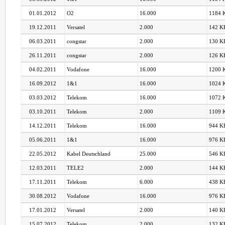
01.01.2012
O2
16.000
1184 K
19.12.2011
Versatel
2.000
142 KB
06.03.2011
congstar
2.000
130 KB
26.11.2011
congstar
2.000
126 KB
04.02.2011
Vodafone
16.000
1200 K
16.09.2012
1&1
16.000
1024 K
03.03.2012
Telekom
16.000
1072 K
03.10.2011
Telekom
2.000
1109 K
14.12.2011
Telekom
16.000
944 KB
05.06.2011
1&1
16.000
976 KB
22.05.2012
Kabel Deutschland
25.000
546 KB
12.03.2011
TELE2
2.000
144 KB
17.11.2011
Telekom
6.000
438 KB
30.08.2012
Vodafone
16.000
976 KB
17.01.2012
Versatel
2.000
140 KB
15.07.2012
Telekom
2.000
132 KB