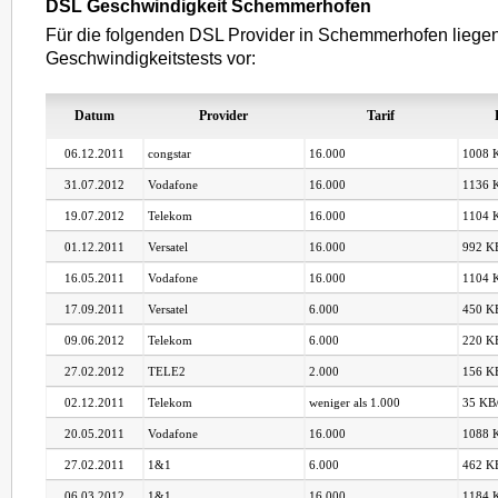
DSL Geschwindigkeit Schemmerhofen
Für die folgenden DSL Provider in Schemmerhofen liege
Geschwindigkeitstests vor:
Datum
Provider
Tarif
06.12.2011
congstar
16.000
1008 K
31.07.2012
Vodafone
16.000
1136 K
19.07.2012
Telekom
16.000
1104 K
01.12.2011
Versatel
16.000
992 KB
16.05.2011
Vodafone
16.000
1104 K
17.09.2011
Versatel
6.000
450 KB
09.06.2012
Telekom
6.000
220 KB
27.02.2012
TELE2
2.000
156 KB
02.12.2011
Telekom
weniger als 1.000
35 KB/
20.05.2011
Vodafone
16.000
1088 K
27.02.2011
1&1
6.000
462 KB
06.03.2012
1&1
16.000
1184 K