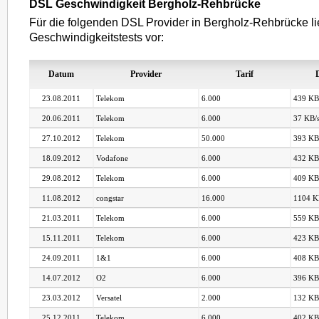
DSL Geschwindigkeit Bergholz-Rehbrücke
Für die folgenden DSL Provider in Bergholz-Rehbrücke l
Geschwindigkeitstests vor:
Datum
Provider
Tarif
23.08.2011
Telekom
6.000
439 KB
20.06.2011
Telekom
6.000
37 KB/
27.10.2012
Telekom
50.000
393 KB
18.09.2012
Vodafone
6.000
432 KB
29.08.2012
Telekom
6.000
409 KB
11.08.2012
congstar
16.000
1104 K
21.03.2011
Telekom
6.000
559 KB
15.11.2011
Telekom
6.000
423 KB
24.09.2011
1&1
6.000
408 KB
14.07.2012
O2
6.000
396 KB
23.03.2012
Versatel
2.000
132 KB
25.12.2011
Telekom
6.000
402 KB