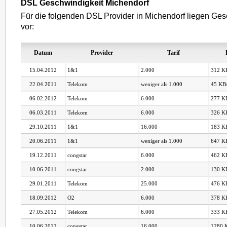
DSL Geschwindigkeit Michendorf
Für die folgenden DSL Provider in Michendorf liegen Ges
vor:
Datum
Provider
Tarif
15.04.2012
1&1
2.000
312 KB
22.04.2011
Telekom
weniger als 1.000
45 KB/
06.02.2012
Telekom
6.000
277 KB
06.03.2011
Telekom
6.000
326 KB
29.10.2011
1&1
16.000
183 KB
20.06.2011
1&1
weniger als 1.000
647 KB
19.12.2011
congstar
6.000
462 KB
10.06.2011
congstar
2.000
130 KB
29.01.2011
Telekom
25.000
476 KB
18.09.2012
O2
6.000
378 KB
27.05.2012
Telekom
6.000
333 KB
10.06.2012
congstar
16.000
1280 K