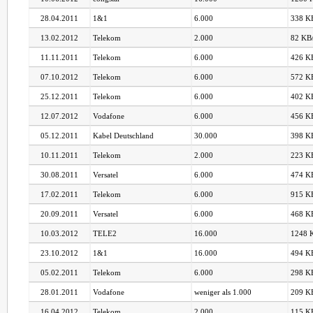
28.04.2011
1&1
6.000
338 KB
13.02.2012
Telekom
2.000
82 KB/
11.11.2011
Telekom
6.000
426 KB
07.10.2012
Telekom
6.000
572 KB
25.12.2011
Telekom
6.000
402 KB
12.07.2012
Vodafone
6.000
456 KB
05.12.2011
Kabel Deutschland
30.000
398 KB
10.11.2011
Telekom
2.000
223 KB
30.08.2011
Versatel
6.000
474 KB
17.02.2011
Telekom
6.000
915 KB
20.09.2011
Versatel
6.000
468 KB
10.03.2012
TELE2
16.000
1248 K
23.10.2012
1&1
16.000
494 KB
05.02.2011
Telekom
6.000
298 KB
28.01.2011
Vodafone
weniger als 1.000
209 KB
16.04.2012
Telekom
2.000
115 KB