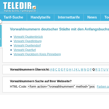
Tarif-Suche
Handytarife
Internettarife
News
To
Vorwahlnummern deutscher Städte mit den Anfangsbuch
Vorwahl Quakenbrück
Vorwahl Quedlinburg
Vorwahl Quellendorf
Vorwahl Querfurt
Vorwahl Quickborn Kreis Pinneberg
Vorwahlnummern Übersicht:
A
B
C
D
E
F
G
H
I
J
K
L
M
N
O
P
Q
R
S
T
U
V
Vorwahlnummern Suche auf Ihrer Webseite?
HTML-Code:
Farben 