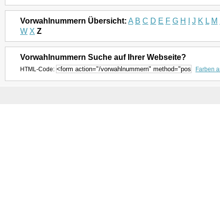
Vorwahlnummern Übersicht:
A
B
C
D
E
F
G
H
I
J
K
L
M
W
X
Z
Vorwahlnummern Suche auf Ihrer Webseite?
HTML-Code:
Farben 