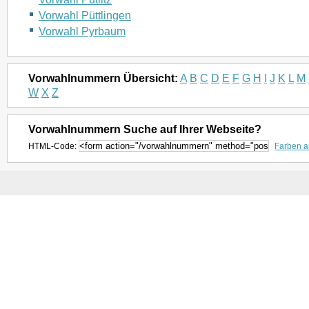
Vorwahl Püttlingen
Vorwahl Pyrbaum
Vorwahlnummern Übersicht:
A
B
C
D
E
F
G
H
I
J
K
L
M
W
X
Z
Vorwahlnummern Suche auf Ihrer Webseite?
HTML-Code:
Farben 