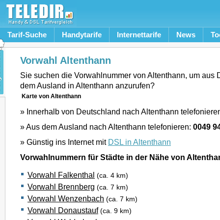
Tarif-Suche
Handytarife
Internettarife
News
To
Vorwahl Altenthann
Sie suchen die Vorwahlnummer von Altenthann, um aus 
dem Ausland in Altenthann anzurufen?
Karte von Altenthann
» Innerhalb von Deutschland nach Altenthann telefoniere
» Aus dem Ausland nach Altenthann telefonieren:
0049 9
» Günstig ins Internet mit
DSL in Altenthann
Vorwahlnummern für Städte in der Nähe von Altentha
Vorwahl Falkenthal
(ca. 4 km)
Vorwahl Brennberg
(ca. 7 km)
Vorwahl Wenzenbach
(ca. 7 km)
Vorwahl Donaustauf
(ca. 9 km)