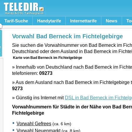
Tarif-Suche
Handytarife
Internettarife
News
To
Vorwahl Bad Berneck im Fichtelgebirge
Sie suchen die Vorwahlnummer von Bad Berneck im Fich
Deutschland oder dem Ausland in Bad Berneck im Fichte
Karte von Bad Berneck im Fichtelgebirge
» Innerhalb von Deutschland nach Bad Berneck im Fichte
telefonieren:
09273
» Aus dem Ausland nach Bad Berneck im Fichtelgebirge t
9273
» Günstig ins Internet mit
DSL in Bad Berneck im Fichtelg
Vorwahlnummern für Städte in der Nähe von Bad Ber
Fichtelgebirge
Vorwahl Gefrees
(ca. 6 km)
Vorwahl Neuenmarkt
(ca. 8 km)