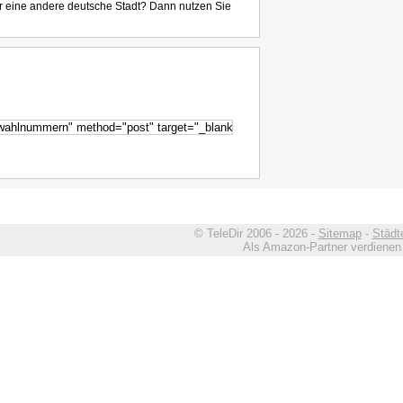
r eine andere deutsche Stadt? Dann nutzen Sie
© TeleDir 2006 - 2026 -
Sitemap
-
Städt
Als Amazon-Partner verdienen w