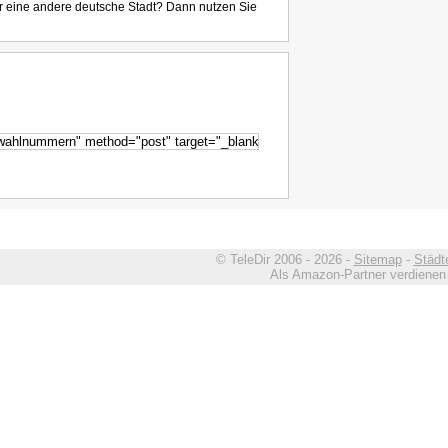
r eine andere deutsche Stadt? Dann nutzen Sie
© TeleDir 2006 - 2026 -
Sitemap
-
Städt
Als Amazon-Partner verdienen w