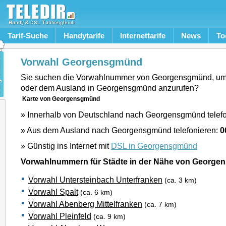
Tarif-Suche
Handytarife
Internettarife
News
To
Vorwahl Georgensgmünd
Sie suchen die Vorwahlnummer von Georgensgmünd, um
oder dem Ausland in Georgensgmünd anzurufen?
Karte von Georgensgmünd
» Innerhalb von Deutschland nach Georgensgmünd telef
» Aus dem Ausland nach Georgensgmünd telefonieren:
0
» Günstig ins Internet mit
DSL in Georgensgmünd
Vorwahlnummern für Städte in der Nähe von Georg
Vorwahl Untersteinbach Unterfranken
(ca. 3 km)
Vorwahl Spalt
(ca. 6 km)
Vorwahl Abenberg Mittelfranken
(ca. 7 km)
Vorwahl Pleinfeld
(ca. 9 km)