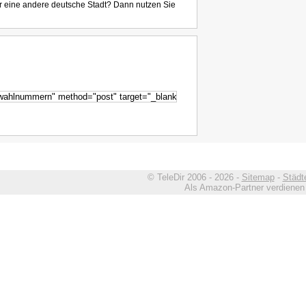
r eine andere deutsche Stadt? Dann nutzen Sie
© TeleDir 2006 - 2026 -
Sitemap
-
Städt
Als Amazon-Partner verdienen w