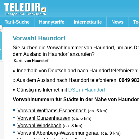
Tarif-Suche
Handytarife
Internettarife
News
To
Vorwahl Haundorf
Sie suchen die Vorwahlnummer von Haundorf, um aus De
dem Ausland in Haundorf anzurufen?
Karte von Haundorf
» Innerhalb von Deutschland nach Haundorf telefonieren
» Aus dem Ausland nach Haundorf telefonieren:
0049 98
» Günstig ins Internet mit
DSL in Haundorf
Vorwahlnummern für Städte in der Nähe von Haundor
Vorwahl Wolframs-Eschenbach
(ca. 6 km)
Vorwahl Gunzenhausen
(ca. 6 km)
Vorwahl Windsbach
(ca. 8 km)
Vorwahl Abenberg-Wassermungenau
(ca. 9 km)