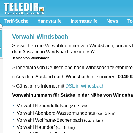
Tarif-Suche
Handytarife
Internettarife
News
To
Vorwahl Windsbach
Sie suchen die Vorwahlnummer von Windsbach, um aus 
dem Ausland in Windsbach anzurufen?
Karte von Windsbach
» Innerhalb von Deutschland nach Windsbach telefonier
» Aus dem Ausland nach Windsbach telefonieren:
0049 9
» Günstig ins Internet mit
DSL in Windsbach
Vorwahlnummern für Städte in der Nähe von Windsb
Vorwahl Neuendettelsau
(ca. 5 km)
Vorwahl Abenberg-Wassermungenau
(ca. 5 km)
Vorwahl Wolframs-Eschenbach
(ca. 7 km)
Vorwahl Haundorf
(ca. 8 km)