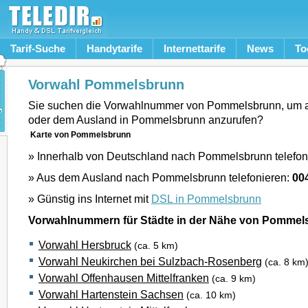
Tarif-Suche
Handytarife
Internettarife
News
To
Vorwahl Pommelsbrunn
Sie suchen die Vorwahlnummer von Pommelsbrunn, um 
oder dem Ausland in Pommelsbrunn anzurufen?
Karte von Pommelsbrunn
» Innerhalb von Deutschland nach Pommelsbrunn telefon
» Aus dem Ausland nach Pommelsbrunn telefonieren:
00
» Günstig ins Internet mit
DSL in Pommelsbrunn
Vorwahlnummern für Städte in der Nähe von Pommel
Vorwahl Hersbruck
(ca. 5 km)
Vorwahl Neukirchen bei Sulzbach-Rosenberg
(ca. 8 km
Vorwahl Offenhausen Mittelfranken
(ca. 9 km)
Vorwahl Hartenstein Sachsen
(ca. 10 km)