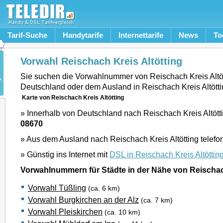
Tarif-Suche
Handytarife
Internettarife
News
To
Vorwahl Reischach Kreis Altötting
Sie suchen die Vorwahlnummer von Reischach Kreis Altö
Deutschland oder dem Ausland in Reischach Kreis Altött
Karte von Reischach Kreis Altötting
» Innerhalb von Deutschland nach Reischach Kreis Altötti
08670
» Aus dem Ausland nach Reischach Kreis Altötting telefo
» Günstig ins Internet mit
DSL in Reischach Kreis Altöttin
Vorwahlnummern für Städte in der Nähe von Reischach
Vorwahl Tüßling
(ca. 6 km)
Vorwahl Burgkirchen an der Alz
(ca. 7 km)
Vorwahl Pleiskirchen
(ca. 10 km)