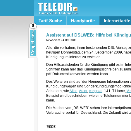
Tarif-Suche
Handytarife
Internettarife
0
Assistent auf DSLWEB: Hilfe bei Kündig
News vom
24.09.2009
Alle, die vorhaben, ihren bestehenden DSL-Vertrag zu 
heutigen Donnerstag, dem 24. September 2009, habe
Kündigung im Internet zu erstellen.
Den Hilfsassistenten für die Kündigung gibt es im Int
Schritten kann hier das Kündigungsschreiben zusam
pdf-Dokument konvertiert werden kann.
Des Weiteren sind auf der Homepage Informationen zu
Kündigungswegen und Sonderkündigungsmöglichkeiten
Anbietern, wie
Alice
,
Arcor
,
congstar
, 1&1, T-Home,
Ve
Beispiel wird beschrieben, wie eine Telefonnummer
kann.
Die Macher von „DSLWEB“ sehen ihre Internetpräsenz 
Verbraucherportal für Deutschland. Die Zukunft wird ze
Tipps: