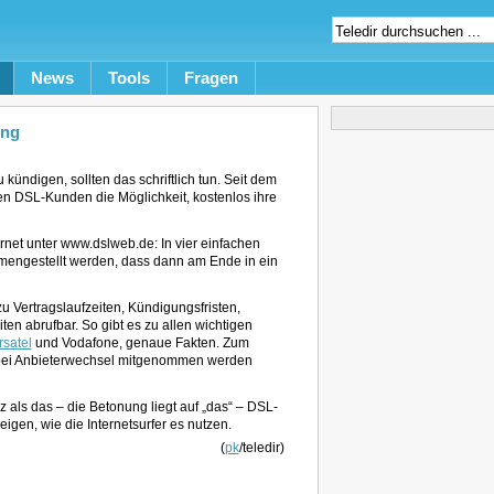
News
Tools
Fragen
ung
kündigen, sollten das schriftlich tun. Seit dem
n DSL-Kunden die Möglichkeit, kostenlos ihre
ernet unter www.dslweb.de: In vier einfachen
mengestellt werden, dass dann am Ende in ein
 Vertragslaufzeiten, Kündigungsfristen,
 abrufbar. So gibt es zu allen wichtigen
rsatel
und Vodafone, genaue Fakten. Zum
 bei Anbieterwechsel mitgenommen werden
als das – die Betonung liegt auf „das“ – DSL-
igen, wie die Internetsurfer es nutzen.
(
pk
/teledir)