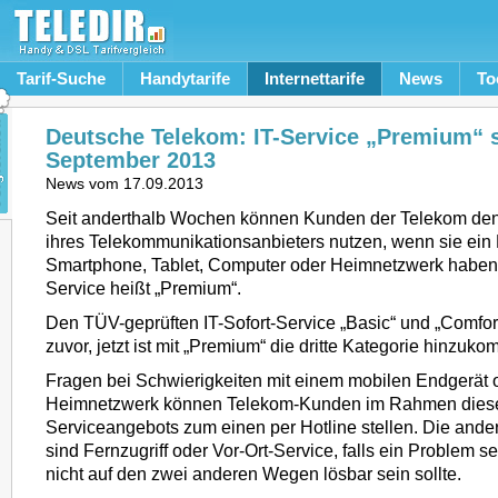
Tarif-Suche
Handytarife
Internettarife
News
To
Deutsche Telekom: IT-Service „Premium“ s
September 2013
News vom
17.09.2013
Seit anderthalb Wochen können Kunden der Telekom den 
ihres Telekommunikationsanbieters nutzen, wenn sie ein
Smartphone, Tablet, Computer oder Heimnetzwerk haben.
Service heißt „Premium“.
Den TÜV-geprüften IT-Sofort-Service „Basic“ und „Comfor
zuvor, jetzt ist mit „Premium“ die dritte Kategorie hinzuk
Fragen bei Schwierigkeiten mit einem mobilen Endgerät 
Heimnetzwerk können Telekom-Kunden im Rahmen dies
Serviceangebots zum einen per Hotline stellen. Die and
sind Fernzugriff oder Vor-Ort-Service, falls ein Problem 
nicht auf den zwei anderen Wegen lösbar sein sollte.