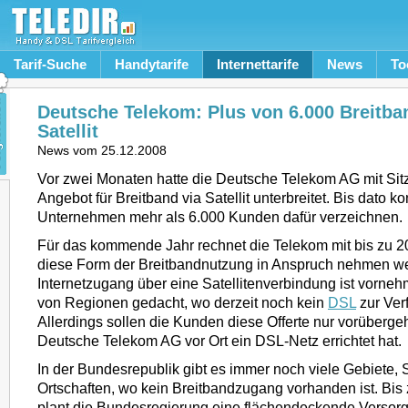
Tarif-Suche
Handytarife
Internettarife
News
To
Deutsche Telekom: Plus von 6.000 Breitba
Satellit
News vom
25.12.2008
Vor zwei Monaten hatte die Deutsche Telekom AG mit Sitz
Angebot für Breitband via Satellit unterbreitet. Bis dato k
Unternehmen mehr als 6.000 Kunden dafür verzeichnen.
Für das kommende Jahr rechnet die Telekom mit bis zu 2
diese Form der Breitbandnutzung in Anspruch nehmen w
Internetzugang über eine Satellitenverbindung ist vorne
von Regionen gedacht, wo derzeit noch kein
DSL
zur Ver
Allerdings sollen die Kunden diese Offerte nur vorüberge
Deutsche Telekom AG vor Ort ein DSL-Netz errichtet hat.
In der Bundesrepublik gibt es immer noch viele Gebiete, 
Ortschaften, wo kein Breitbandzugang vorhanden ist. Bis
plant die Bundesregierung eine flächendeckende Versorg