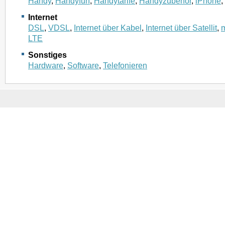
Handy
,
Handyfun
,
Handytarife
,
Handyzubehör
,
iPhone
,
Internet
DSL
,
VDSL
,
Internet über Kabel
,
Internet über Satellit
,
m
LTE
Sonstiges
Hardware
,
Software
,
Telefonieren