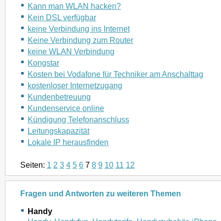
Kann man WLAN hacken?
Kein DSL verfügbar
keine Verbindung ins Internet
Keine Verbindung zum Router
keine WLAN Verbindung
Kongstar
Kosten bei Vodafone für Techniker am Anschalttag
kostenloser Internetzugang
Kundenbetreuung
Kundenservice online
Kündigung Telefonanschluss
Leitungskapazität
Lokale IP herausfinden
Seiten:
1
2
3
4
5
6
7
8
9
10
11
12
Fragen und Antworten zu weiteren Themen
Handy