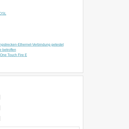
DSL
gstrecken-Ethernet-Verbindung getestet
 betroffen
 One Touch Fire E