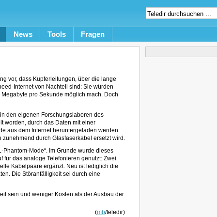
News
Tools
Fragen
g vor, dass Kupferleitungen, über die lange
peed-Internet von Nachteil sind: Sie würden
r Megabyte pro Sekunde möglich mach. Doch
 in den eigenen Forschungslaboren des
t worden, durch das Daten mit einer
de aus dem Internet heruntergeladen werden
 zunehmend durch Glasfaserkabel ersetzt wird.
SL-Phantom-Mode“. Im Grunde wurde dieses
f für das analoge Telefonieren genutzt: Zwei
lle Kabelpaare ergänzt. Neu ist lediglich die
n. Die Störanfälligkeit sei durch eine
if sein und weniger Kosten als der Ausbau der
(
mb
/teledir)