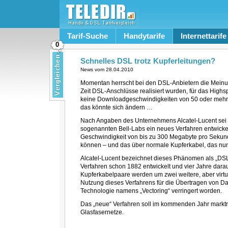
Tarif-Suche
Handytarife
Internettarife
0
Schnelles DSL trotz Kupferleitungen?
News vom
28.04.2010
Momentan herrscht bei den DSL-Anbietern die Meinun
Zeit DSL-Anschlüsse realisiert wurden, für das Highs
keine Downloadgeschwindigkeiten von 50 oder meh
das könnte sich ändern …
Nach Angaben des Unternehmens Alcatel-Lucent sei
sogenannten Bell-Labs ein neues Verfahren entwickel
Geschwindigkeit von bis zu 300 Megabyte pro Sekun
können – und das über normale Kupferkabel, das nun
Alcatel-Lucent bezeichnet dieses Phänomen als „D
Verfahren schon 1882 entwickelt und vier Jahre darau
Kupferkabelpaare werden um zwei weitere, aber virtue
Nutzung dieses Verfahrens für die Übertragen von Date
Technologie namens „Vectoring“ verringert worden.
Das „neue“ Verfahren soll im kommenden Jahr marktre
Glasfasernetze.