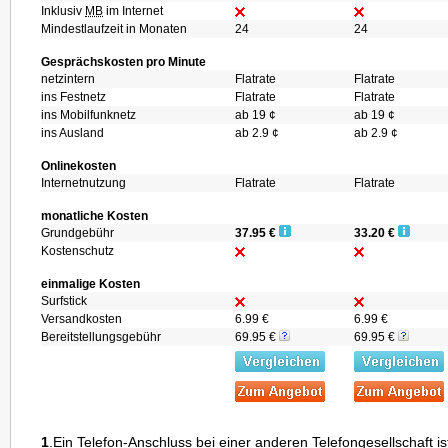
Inklusiv
MB
im Internet
Mindestlaufzeit in Monaten
24
24
Gesprächskosten pro Minute
netzintern
Flatrate
Flatrate
ins Festnetz
Flatrate
Flatrate
ins Mobilfunknetz
ab 19 ¢
ab 19 ¢
ins Ausland
ab 2.9 ¢
ab 2.9 ¢
Onlinekosten
Internetnutzung
Flatrate
Flatrate
monatliche Kosten
Grundgebühr
37.95 €
33.20 €
Kostenschutz
einmalige Kosten
Surfstick
Versandkosten
6.99 €
6.99 €
Bereitstellungsgebühr
69.95 €
69.95 €
1
.Ein Telefon-Anschluss bei einer anderen Telefongesellschaft ist 