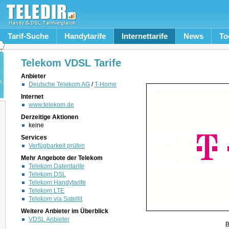
Tarif-Suche
Handytarife
Internettarife
News
To
Telekom VDSL Tarife
Anbieter
Deutsche Telekom AG
/
T-Home
Internet
www.telekom.de
Derzeitige Aktionen
keine
Services
Verfügbarkeit prüfen
Mehr Angebote der Telekom
Telekom Datentarife
Telekom DSL
Telekom Handytarife
Telekom LTE
Telekom via Satellit
Weitere Anbieter im Überblick
VDSL Anbieter
B