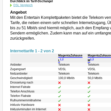
Durchblick im Tarif-Dschungel
DSL Vergleich
Angebot
Mit den Entertain Komplettpaketen bietet die Telekom v
Tarife, die neben einem sehr schnellen Internetzugang, 
bis zu 51 Mbit/s sind hiermit möglich, auch den Empfang 
Sendern ermöglichen. Zudem kann man auf ein umfangre
zurückgreifen.
Internettarife 1 - 2 von 2
MagentaZuhause
MagentaZuhaus
1,2
1,2
L
M
Anbieter
Telekom
Telekom
Zugangsart
VDSL
VDSL
Netzanbieter
Telekom
Telekom
Geschwindigkeit
100,0 Mbit/s
50,0 Mbit/s
Drosselung nach
Internet Fatrate
Telefon Anschluss
Telefon Flatrate
Rufnummernmitnahme
inklusiv Hardware
Inklusivminuten im Internet