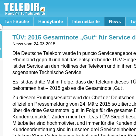
Tarif-Suche
Handytarife
Internettarife
News
To
TÜV: 2015 Gesamtnote „Gut“ für Service 
News vom
24.03.2015
Die Deutsche Telekom wurde in puncto Serviceangebot 
Rheinland geprüft und hat das entsprechende TÜV-Siegel
ist der Service an den Hotlines der Telekom und in ihren
sogenannte Technische Service.
Es ist das dritte Mal in Folge, dass die Telekom dieses T
bekommen hat – 2015 gab es die Gesamtnote „Gut“.
Zu diesem Prüfungsresultat wird der Chef der Deutschen 
offiziellen Pressemeldung vom 24. März 2015 so zitiert: „I
über die dritte Gesamtnote ‘gut‘ in Folge für die gesamte
Kundenkontakte“. Zudem meint er: „Das TÜV-Siegel besc
Mitarbeiter sind hochmotiviert und immer für die Kunden 
Kundenorientierung sind in unseren drei Serviceeinheite
Telekom Shop Vertriebsgesellschaft und Technischer Servi