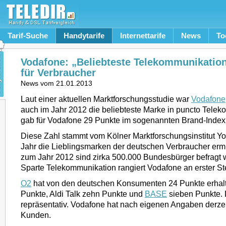
Tarif-Suche
Handytarife
Internettarife
News
To
Vodafone: „Beliebteste Telekommunikatio
für Verbraucher
News vom
21.01.2013
Laut einer aktuellen Marktforschungsstudie war
Vodafone
auch im Jahr 2012 die beliebteste Marke in puncto Telek
gab für Vodafone 29 Punkte im sogenannten Brand-Inde
Diese Zahl stammt vom Kölner Marktforschungsinstitut Y
Jahr die Lieblingsmarken der deutschen Verbraucher ermit
zum Jahr 2012 sind zirka 500.000 Bundesbürger befragt w
Sparte Telekommunikation rangiert Vodafone an erster Ste
O2
hat von den deutschen Konsumenten 24 Punkte erhal
Punkte, Aldi Talk zehn Punkte und
BASE
sieben Punkte. 
repräsentativ. Vodafone hat nach eigenen Angaben derzei
Kunden.