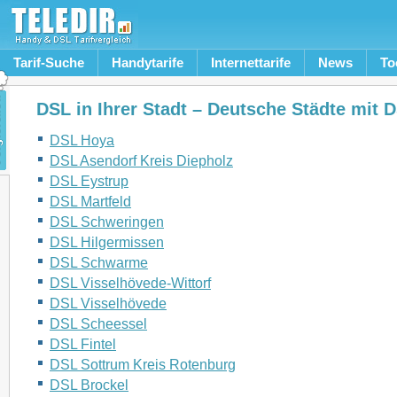
Tarif-Suche
Handytarife
Internettarife
News
To
DSL in Ihrer Stadt – Deutsche Städte mit 
DSL Hoya
DSL Asendorf Kreis Diepholz
DSL Eystrup
DSL Martfeld
DSL Schweringen
DSL Hilgermissen
DSL Schwarme
DSL Visselhövede-Wittorf
DSL Visselhövede
DSL Scheessel
DSL Fintel
DSL Sottrum Kreis Rotenburg
DSL Brockel