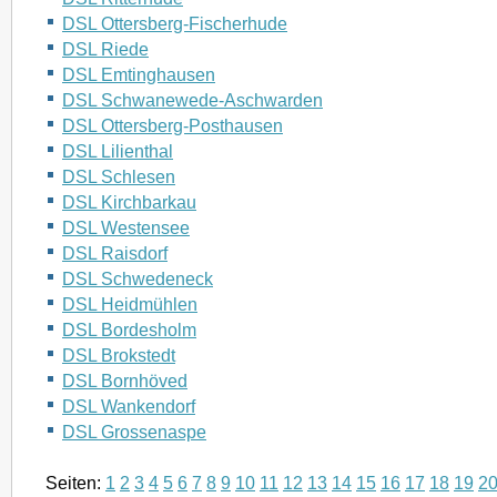
DSL Ottersberg-Fischerhude
DSL Riede
DSL Emtinghausen
DSL Schwanewede-Aschwarden
DSL Ottersberg-Posthausen
DSL Lilienthal
DSL Schlesen
DSL Kirchbarkau
DSL Westensee
DSL Raisdorf
DSL Schwedeneck
DSL Heidmühlen
DSL Bordesholm
DSL Brokstedt
DSL Bornhöved
DSL Wankendorf
DSL Grossenaspe
Seiten:
1
2
3
4
5
6
7
8
9
10
11
12
13
14
15
16
17
18
19
2