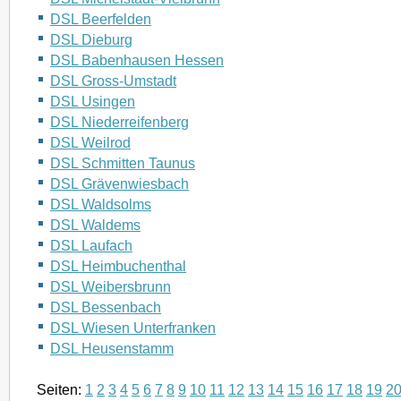
DSL Beerfelden
DSL Dieburg
DSL Babenhausen Hessen
DSL Gross-Umstadt
DSL Usingen
DSL Niederreifenberg
DSL Weilrod
DSL Schmitten Taunus
DSL Grävenwiesbach
DSL Waldsolms
DSL Waldems
DSL Laufach
DSL Heimbuchenthal
DSL Weibersbrunn
DSL Bessenbach
DSL Wiesen Unterfranken
DSL Heusenstamm
Seiten:
1
2
3
4
5
6
7
8
9
10
11
12
13
14
15
16
17
18
19
2