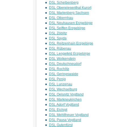
DSL Scheibenberg
DSL Oberwiesenthal Kurort
DSL Marienberg Sachsen
DSL Olbernhau
DSL Neuhausen Erzgebirge
DSL Seiffen Erzgebirge
DSL Zöblitz
DSL Sayda
DSL Reitzenhain Erzgebirge
DSL Rübenau
DSL Lengefeld Erzgebirge
DSL Wolkenstein
DSL Deutschneudorf
DSL Rochlitz
DSL Geringswalde
DSL Penig
DSL Lunzenau
DSL Wechselburg
DSL Oelsnitz Vogtland
DSL Markneukirchen
DSL Adorf Vogtland
DSL Eichigt
DSL Mehltheuer Vogtland
DSL Pausa Vogtland
DSL Gutenfürst