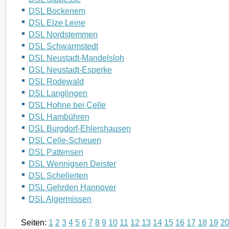
DSL Bockenem
DSL Elze Leine
DSL Nordstemmen
DSL Schwarmstedt
DSL Neustadt-Mandelsloh
DSL Neustadt-Esperke
DSL Rodewald
DSL Langlingen
DSL Hohne bei Celle
DSL Hambühren
DSL Burgdorf-Ehlershausen
DSL Celle-Scheuen
DSL Pattensen
DSL Wennigsen Deister
DSL Schellerten
DSL Gehrden Hannover
DSL Algermissen
Seiten:
1
2
3
4
5
6
7
8
9
10
11
12
13
14
15
16
17
18
19
2