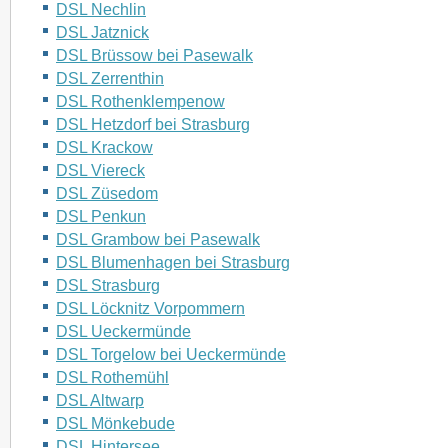
DSL Nechlin
DSL Jatznick
DSL Brüssow bei Pasewalk
DSL Zerrenthin
DSL Rothenklempenow
DSL Hetzdorf bei Strasburg
DSL Krackow
DSL Viereck
DSL Züsedom
DSL Penkun
DSL Grambow bei Pasewalk
DSL Blumenhagen bei Strasburg
DSL Strasburg
DSL Löcknitz Vorpommern
DSL Ueckermünde
DSL Torgelow bei Ueckermünde
DSL Rothemühl
DSL Altwarp
DSL Mönkebude
DSL Hintersee