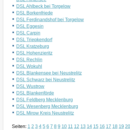
DSL Ahlbeck bei Torgelow
DSL Borkenfriede
DSL Ferdinandshof bei Torgelow
DSL Eggesin
DSL Carpin
DSL Triepkendorf
DSL Kratzeburg
DSL Hohenzieritz
DSL Rechlin
DSL Wokuhl
DSL Blankensee bei Neustrelitz
DSL Schwarz bei Neustrelitz
DSL Wustrow
DSL Blankenförde
DSL Feldberg Mecklenburg
DSL Wesenberg Mecklenburg
DSL Mirow Kreis Neustrelitz
Seiten:
1
2
3
4
5
6
7
8
9
10
11
12
13
14
15
16
17
18
19
2