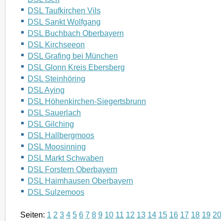
DSL Taufkirchen Vils
DSL Sankt Wolfgang
DSL Buchbach Oberbayern
DSL Kirchseeon
DSL Grafing bei München
DSL Glonn Kreis Ebersberg
DSL Steinhöring
DSL Aying
DSL Höhenkirchen-Siegertsbrunn
DSL Sauerlach
DSL Gilching
DSL Hallbergmoos
DSL Moosinning
DSL Markt Schwaben
DSL Forstern Oberbayern
DSL Haimhausen Oberbayern
DSL Sulzemoos
Seiten:
1
2
3
4
5
6
7
8
9
10
11
12
13
14
15
16
17
18
19
2