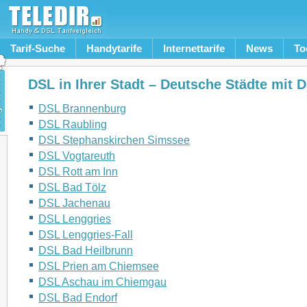
Tarif-Suche
Handytarife
Internettarife
News
To
DSL in Ihrer Stadt – Deutsche Städte mit 
DSL Brannenburg
DSL Raubling
DSL Stephanskirchen Simssee
DSL Vogtareuth
DSL Rott am Inn
DSL Bad Tölz
DSL Jachenau
DSL Lenggries
DSL Lenggries-Fall
DSL Bad Heilbrunn
DSL Prien am Chiemsee
DSL Aschau im Chiemgau
DSL Bad Endorf