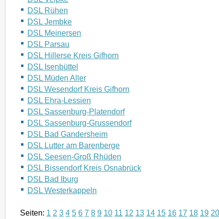
DSL Rühen
DSL Jembke
DSL Meinersen
DSL Parsau
DSL Hillerse Kreis Gifhorn
DSL Isenbüttel
DSL Müden Aller
DSL Wesendorf Kreis Gifhorn
DSL Ehra-Lessien
DSL Sassenburg-Platendorf
DSL Sassenburg-Grussendorf
DSL Bad Gandersheim
DSL Lutter am Barenberge
DSL Seesen-Groß Rhüden
DSL Bissendorf Kreis Osnabrück
DSL Bad Iburg
DSL Westerkappeln
Seiten:
1
2
3
4
5
6
7
8
9
10
11
12
13
14
15
16
17
18
19
2