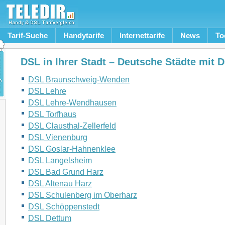
Tarif-Suche
Handytarife
Internettarife
News
To
DSL in Ihrer Stadt – Deutsche Städte mit 
DSL Braunschweig-Wenden
DSL Lehre
DSL Lehre-Wendhausen
DSL Torfhaus
DSL Clausthal-Zellerfeld
DSL Vienenburg
DSL Goslar-Hahnenklee
DSL Langelsheim
DSL Bad Grund Harz
DSL Altenau Harz
DSL Schulenberg im Oberharz
DSL Schöppenstedt
DSL Dettum