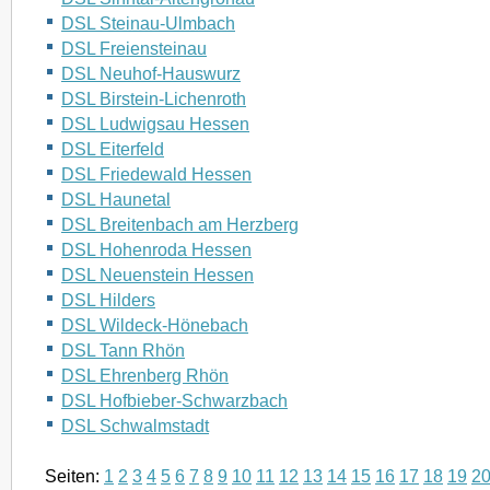
DSL Steinau-Ulmbach
DSL Freiensteinau
DSL Neuhof-Hauswurz
DSL Birstein-Lichenroth
DSL Ludwigsau Hessen
DSL Eiterfeld
DSL Friedewald Hessen
DSL Haunetal
DSL Breitenbach am Herzberg
DSL Hohenroda Hessen
DSL Neuenstein Hessen
DSL Hilders
DSL Wildeck-Hönebach
DSL Tann Rhön
DSL Ehrenberg Rhön
DSL Hofbieber-Schwarzbach
DSL Schwalmstadt
Seiten:
1
2
3
4
5
6
7
8
9
10
11
12
13
14
15
16
17
18
19
2