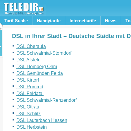
Tarif-Suche
Handytarife
Internettarife
News
To
DSL in Ihrer Stadt – Deutsche Städte mit 
DSL Oberaula
DSL Schwalmtal-Storndorf
DSL Alsfeld
DSL Homberg Ohm
DSL Gemünden Felda
DSL Kirtorf
DSL Romrod
DSL Feldatal
DSL Schwalmtal-Renzendorf
DSL Ottrau
DSL Schlitz
DSL Lauterbach Hessen
DSL Herbstein