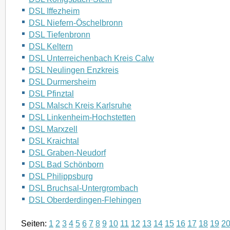
DSL Iffezheim
DSL Niefern-Öschelbronn
DSL Tiefenbronn
DSL Keltern
DSL Unterreichenbach Kreis Calw
DSL Neulingen Enzkreis
DSL Durmersheim
DSL Pfinztal
DSL Malsch Kreis Karlsruhe
DSL Linkenheim-Hochstetten
DSL Marxzell
DSL Kraichtal
DSL Graben-Neudorf
DSL Bad Schönborn
DSL Philippsburg
DSL Bruchsal-Untergrombach
DSL Oberderdingen-Flehingen
Seiten:
1
2
3
4
5
6
7
8
9
10
11
12
13
14
15
16
17
18
19
2