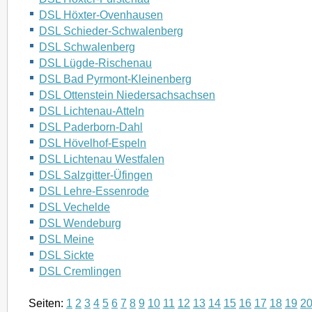
DSL Höxter-Ovenhausen
DSL Schieder-Schwalenberg
DSL Schwalenberg
DSL Lügde-Rischenau
DSL Bad Pyrmont-Kleinenberg
DSL Ottenstein Niedersachsachsen
DSL Lichtenau-Atteln
DSL Paderborn-Dahl
DSL Hövelhof-Espeln
DSL Lichtenau Westfalen
DSL Salzgitter-Üfingen
DSL Lehre-Essenrode
DSL Vechelde
DSL Wendeburg
DSL Meine
DSL Sickte
DSL Cremlingen
Seiten:
1
2
3
4
5
6
7
8
9
10
11
12
13
14
15
16
17
18
19
2