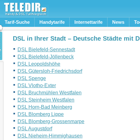
Tarif-Suche
Handytarife
Internettarife
News
To
DSL in Ihrer Stadt – Deutsche Städte mit 
DSL Bielefeld-Sennestadt
DSL Bielefeld-Jöllenbeck
DSL Leopoldshöhe
DSL Gütersloh-Friedrichsdorf
DSL Spenge
DSL Vlotho-Exter
DSL Bruchmühlen Westfalen
DSL Steinheim Westfalen
DSL Horn-Bad Meinberg
DSL Blomberg Lippe
DSL Blomberg-Grossenmarpe
DSL Augustdorf
DSL Nieheim-Himmighausen