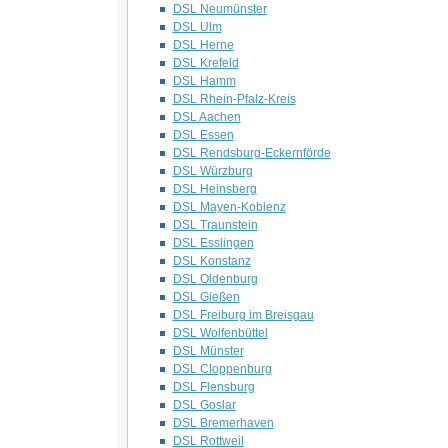
DSL Neumünster
DSL Ulm
DSL Herne
DSL Krefeld
DSL Hamm
DSL Rhein-Pfalz-Kreis
DSL Aachen
DSL Essen
DSL Rendsburg-Eckernförde
DSL Würzburg
DSL Heinsberg
DSL Mayen-Koblenz
DSL Traunstein
DSL Esslingen
DSL Konstanz
DSL Oldenburg
DSL Gießen
DSL Freiburg im Breisgau
DSL Wolfenbüttel
DSL Münster
DSL Cloppenburg
DSL Flensburg
DSL Goslar
DSL Bremerhaven
DSL Rottweil