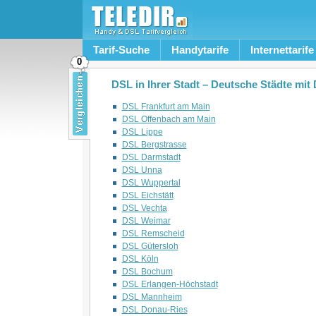
Tarif-Suche
Handytarife
Internettarife
0
DSL in Ihrer Stadt – Deutsche Städte mi
DSL Frankfurt am Main
DSL Offenbach am Main
DSL Lippe
DSL Bergstrasse
DSL Darmstadt
DSL Unna
DSL Wuppertal
DSL Eichstätt
DSL Vechta
DSL Weimar
DSL Remscheid
DSL Gütersloh
DSL Köln
DSL Bochum
DSL Erlangen-Höchstadt
DSL Mannheim
DSL Donau-Ries